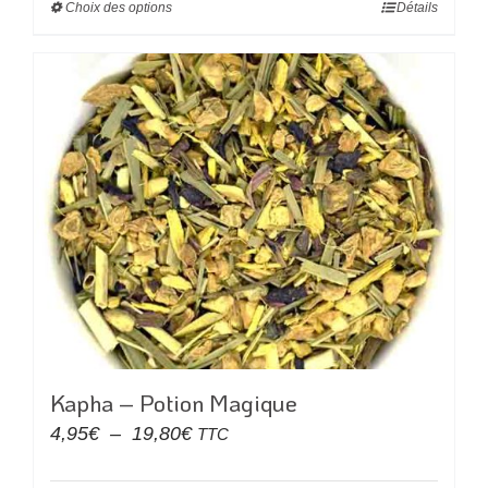
Choix des options
Ce
Détails
5,00€
produit
à
a
20,00€
plusieurs
variations.
Les
options
peuvent
être
choisies
sur
la
page
du
Kapha – Potion Magique
produit
Plage
4,95
€
–
19,80
€
TTC
de