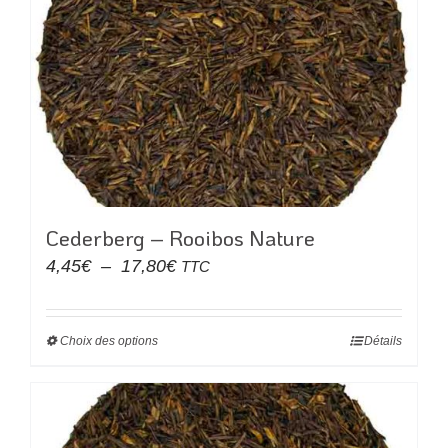
Les
options
peuvent
être
choisies
sur
la
page
du
Cederberg – Rooibos Nature
produit
Plage
4,45
€
–
17,80
€
TTC
de
prix :
Choix des options
Ce
Détails
4,45€
produit
à
a
17,80€
plusieurs