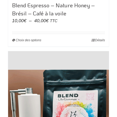
Blend Espresso – Nature Honey –
Brésil – Café à la voile
Plage
10,00
€
–
40,00
€
TTC
de
prix :
Choix des options
Ce
Détails
10,00€
produit
à
a
40,00€
plusieurs
variations.
Les
options
peuvent
être
choisies
sur