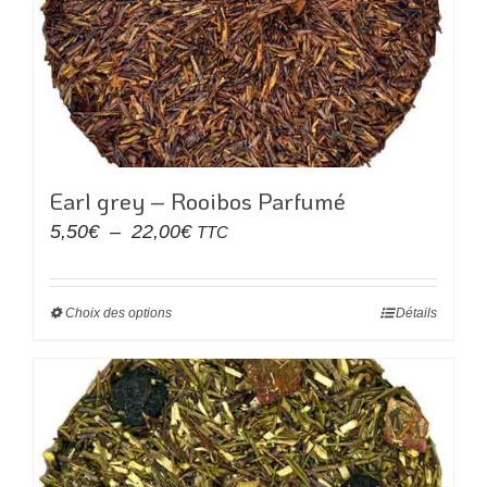
peuvent
être
choisies
sur
la
page
du
Earl grey – Rooibos Parfumé
produit
Plage
5,50
€
–
22,00
€
TTC
de
prix :
Choix des options
Ce
Détails
5,50€
produit
à
a
22,00€
plusieurs
variations.
Les