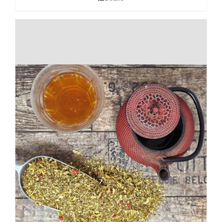
7,00€
à
28,00€