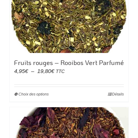
options
peuvent
être
choisies
sur
la
page
du
Fruits rouges – Rooibos Vert Parfumé
produit
Plage
4,95
€
–
19,80
€
TTC
de
prix :
Choix des options
Ce
Détails
4,95€
produit
à
a
19,80€
plusieurs
variations.
Les