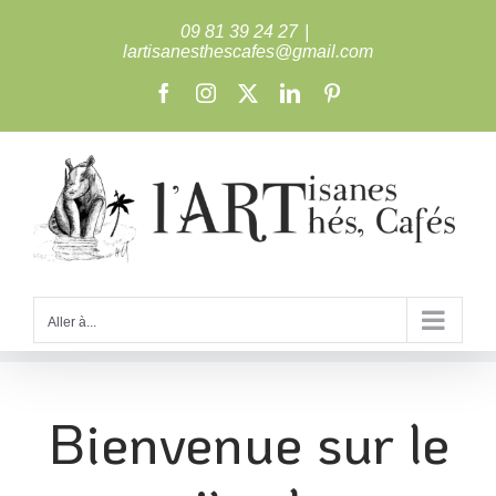
Passer
09 81 39 24 27
|
au
lartisanesthescafes@gmail.com
contenu
Facebook
Instagram
X
LinkedIn
Pinterest
Aller à...
Bienvenue sur le