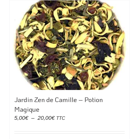
a
24,00€
plusieurs
variations.
Les
options
peuvent
être
choisies
sur
la
page
du
Jardin Zen de Camille – Potion
produit
Magique
Plage
5,00
€
–
20,00
€
TTC
de
prix :