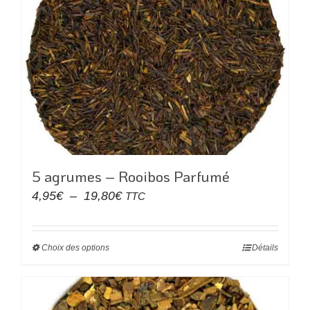
variations.
Les
options
peuvent
être
choisies
sur
la
page
du
5 agrumes – Rooibos Parfumé
produit
Plage
4,95
€
–
19,80
€
TTC
de
prix :
Choix des options
Ce
Détails
4,95€
produit
à
a
19,80€
plusieurs