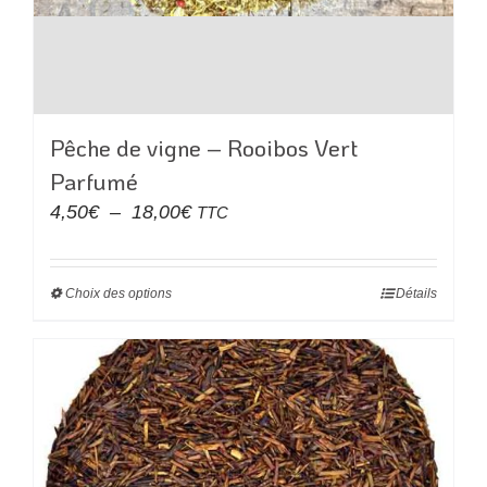
Pêche de vigne – Rooibos Vert
Parfumé
Plage
4,50
€
–
18,00
€
TTC
de
prix :
Choix des options
Ce
Détails
4,50€
produit
à
a
18,00€
plusieurs
variations.
Les
options