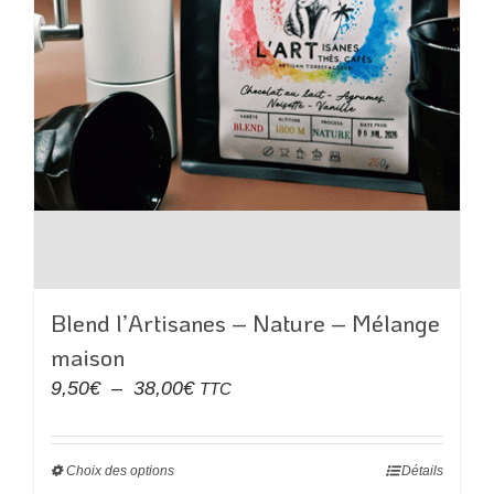
la
page
du
produit
Blend l’Artisanes – Nature – Mélange
maison
Plage
9,50
€
–
38,00
€
TTC
de
prix :
Choix des options
Ce
Détails
9,50€