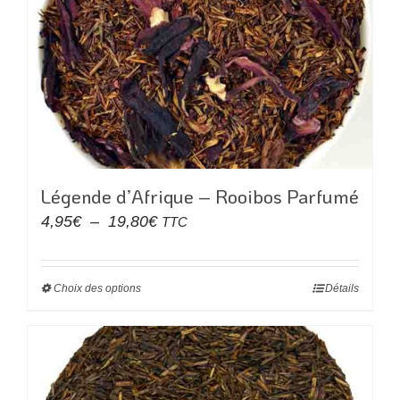
options
peuvent
être
choisies
sur
la
page
du
Légende d’Afrique – Rooibos Parfumé
produit
Plage
4,95
€
–
19,80
€
TTC
de
prix :
Choix des options
Ce
Détails
4,95€
produit
à
a
19,80€
plusieurs
variations.